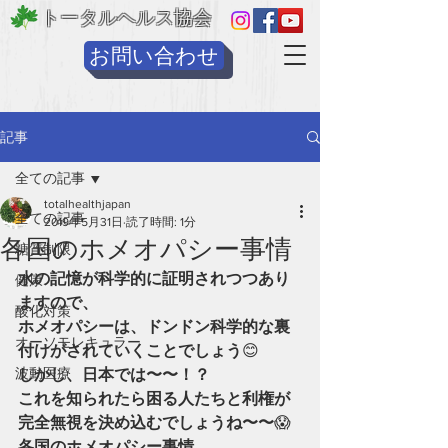
トータルヘルス協会
お問い合わせ
記事
全ての記事
totalhealthjapan
全ての記事
2019年5月31日
読了時間: 1分
各国のホメオパシー事情
糖質制限
水の記憶が科学的に証明されつつあり
健康
ますので、
酸化対策
ホメオパシーは、ドンドン科学的な裏
オーソモレキュラー
付けがされていくことでしょう
😊
波動医療
しかし、日本では〜〜！？
これを知られたら困る人たちと利権が
完全無視を決め込むでしょうね〜〜
😱
各国のホメオパシー事情