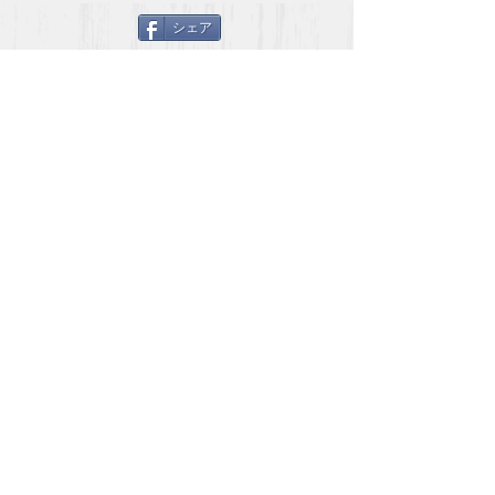
nowa.com/2020/02/02/%e3%
っては、かなりの
シェア
83%9a%e3%83%83%e3%83%
す！！
88%e3%8...
https://natgeo.nikk
atcl/...
TOTAL HEALTH 協会
090-7494-0637
西宮市新甲陽町5−19
total.health.japan＠gmail.com
個人情報保護方針
​©️ 2019 total health association All right reserved