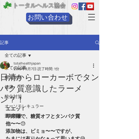
トータルヘルス協会
お問い合わせ
記事
全ての記事
totalhealthjapan
全ての記事
2019年8月7日
読了時間: 1分
日清からローカーボでタン
糖質制限
パク質意識したラーメ
健康
酸化対策
ン？！
オーソモレキュラー
エエッ！
波動医療
即席麺で、糖質オフとタンパク質
他〜〜
😓
添加物は、ビミョ〜〜ですが、
たまには有りかなぁって思います
😅