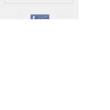
す。
う！ 医療大麻の
https://hontounikachinoarumo
り大きいので、 
nowa.com/2020/02/02/%e3%
っては、かなりの
シェア
83%9a%e3%83%83%e3%83%
す！！
88%e3%8...
https://natgeo.nikk
atcl/...
TOTAL HEALTH 協会
090-7494-0637
西宮市新甲陽町5−19
total.health.japan＠gmail.com
個人情報保護方針
​©️ 2019 total health association All right reserved