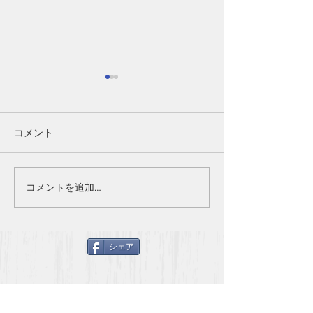
ペットボトルの90%以上
ナショナルジオ
からプラスチックが検出
フィックで大麻
される！
プラスチックを飲みたい方
ナショナルジオグ
コメント
は、 ペットボトルの飲み物を
でも取り上げられます👍
常飲しましょう！ 90%以上の
メディアの報道だ
確率でプラスチックも飲めま
ずに、 キチンと
コメントを追加…
す。
う！ 医療大麻の
https://hontounikachinoarumo
り大きいので、 
nowa.com/2020/02/02/%e3%
っては、かなりの
シェア
83%9a%e3%83%83%e3%83%
す！！
88%e3%8...
https://natgeo.nikk
atcl/...
TOTAL HEALTH 協会