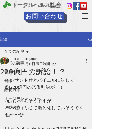
トータルヘルス協会
お問い合わせ
記事
全ての記事
totalhealthjapan
全ての記事
2019年5月17日
読了時間: 1分
220億円の訴訟！？
糖質制限
モンサント社とバイエルに対して、
健康
約220億円の賠償判決が！！
酸化対策
オーソモレキュラー
抗ガン剤もそうですが、
波動医療
日本はゴミ捨て場と化していそうです
ね〜〜😓
https://johosokuhou.com/2019/05/14/146