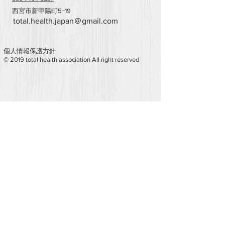
西宮市新甲陽町5−19
total.health.japan＠gmail.com
個人情報保護方針
​©️ 2019 total health association All right reserved